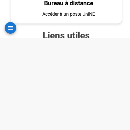
Bureau à distance
Accéder à un poste UniNE
Liens utiles
Accueil du
Accès VPN
Wiki
clientless
Téléchargement
Contacter le
du VPN
SITEL
© 2026 SITEL - Université de Neuchâtel. Tous droits réservés.
🔄️ Réinitialisation du
mot de passe
UniNE