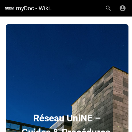
myDoc - Wiki de l'UniNE
Réseau UniNE –